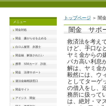
トップページ
＞ 闇
メニュー
闇金 サポ
闇金対処
闇金 嫌がらせを止める
救済法を考え
白ロム被害 弁護士
けど、手口な
ヤミ金からの
闇金融 解放されたい
バカ高い利息
携帯 SIMカード 詐欺
解は、ヤミ金か
闇金 法律サポート
毅然には、ウ
としてターゲ
違法金融相談窓口
の借入をし、
闇金サイト
務所に扱って
アイシス 闇金
は、絶対・マ