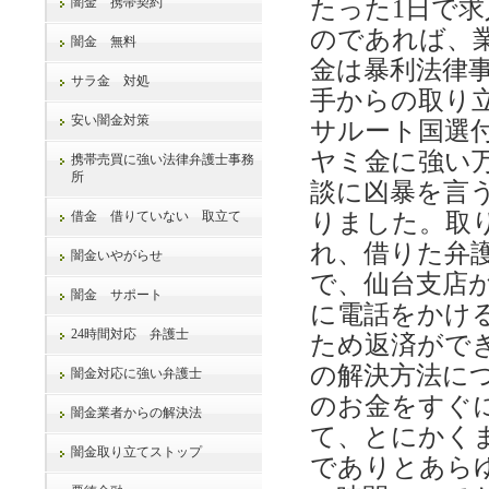
闇金 携帯契約
たった1日で
のであれば、
闇金 無料
金は暴利法律
サラ金 対処
手からの取り
安い闇金対策
サルート国選付
ヤミ金に強い
携帯売買に強い法律弁護士事務
所
談に凶暴を言
借金 借りていない 取立て
りました。取
れ、借りた弁
闇金いやがらせ
で、仙台支店
闇金 サポート
に電話をかけ
24時間対応 弁護士
ため返済がで
の解決方法に
闇金対応に強い弁護士
のお金をすぐ
闇金業者からの解決法
て、とにかく
闇金取り立てストップ
でありとあら