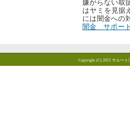
嫌がらない取
はヤミを見据え
には闇金への
闇金 サポー
Copyright (C) 2015
サルート