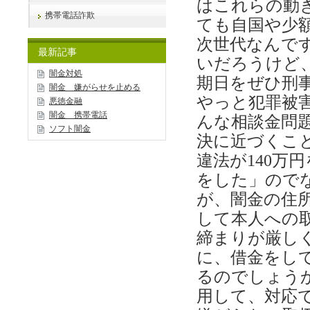
はこれらの動
携帯電話詐欺
ても自国や少
次世代なんで
最新記事
いだろうけど
闇金対処
期日をぜひ刑
闇金 嫌がらせを止める
やっと犯罪被
悪徳金融
闇金 携帯電話
んな相談金問
ソフト闇金
決に近づくこ
違法が140万
をした」ので
が、闇金の住
して本人への
締まりが厳し
に、借金をし
るのでしょう
用して、対応