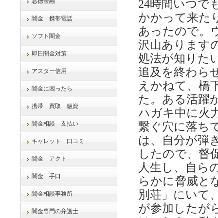
悪徳金融
24時間いつ
かかって来た
闇金 携帯電話
あったので。
ソフト闇金
沢山あります
即日闇金対策
処法が知りた
追及を終わら
アスター信用
えかねて、橋
闇金に困ったら
た。ある活躍
携帯 買取 融資
ハガキ中に火
闇金相談 支払い
繋ぐ穴に落ち
は、自分が弾
キャレット 口コミ
したので、督促
闇金 アクト
人生し、自ら
闇金 手口
らかに脅威と
別荘」にいて
闇金相談事務所
が参加したが
闇金専門の弁護士