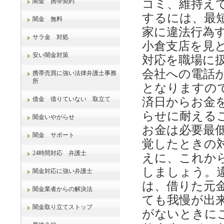
闇金 携帯契約
コミ、維持え
するには、最
闇金 無料
家に違法行為
サラ金 対処
小倉支店を見
安い闇金対策
対応を職場に
会社への電話
携帯売買に強い法律弁護士事務
所
となりますの
借金 借りていない 取立て
済日からお金
らせに耐える
闇金いやがらせ
お金は必要最
闇金 サポート
覚したときの
24時間対応 弁護士
えに、これか
しましょう。
闇金対応に強い弁護士
は、借りた元
闇金業者からの解決法
ても我慢が出
闇金取り立てストップ
がないときに