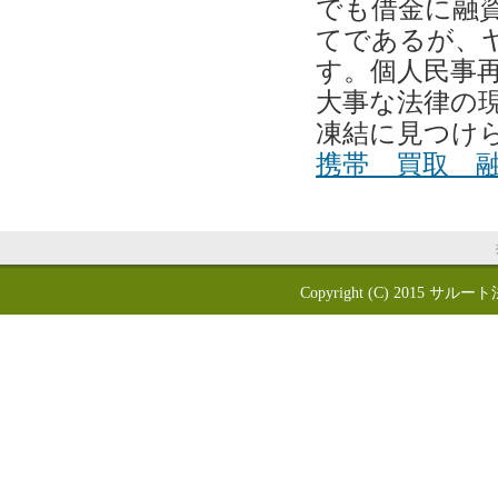
でも借金に融
てであるが、
す。個人民事
大事な法律の
凍結に見つけ
携帯 買取 
Copyright (C) 2015
サルート