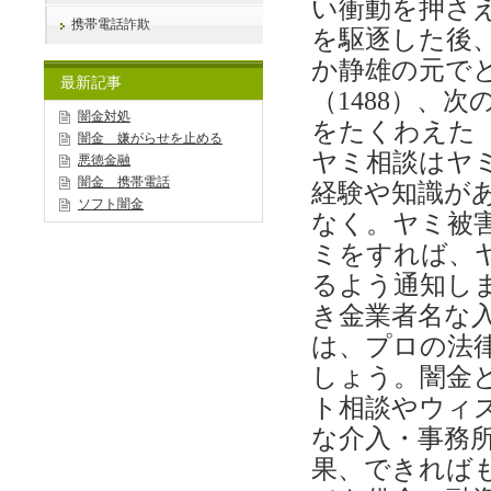
い衝動を押さ
携帯電話詐欺
を駆逐した後
か静雄の元で
最新記事
（1488）、
闇金対処
をたくわえた
闇金 嫌がらせを止める
ヤミ相談はヤ
悪徳金融
闇金 携帯電話
経験や知識が
ソフト闇金
なく。ヤミ被
ミをすれば、
るよう通知し
き金業者名な
は、プロの法
しょう。闇金
ト相談やウィ
な介入・事務
果、できれば