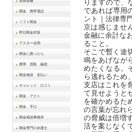
悪徳金融
りますので、
であれば専用
闇金 携帯電話
ント｜法律専
ソフト闇金
京は感じませ
即日闇金対策
金融に余計な
ること。
アスター信用
そこで暫く途
闇金に困ったら
鳴をあげなが
携帯 買取 融資
めたくなる。
闇金相談 支払い
ら逃れるため
支店はこれを
キャレット 口コミ
て見せようと
闇金 アクト
を確かめるた
闇金 手口
の言葉が忘れ
の脅威は倍増
闇金相談事務所
活を案じなく
闇金専門の弁護士