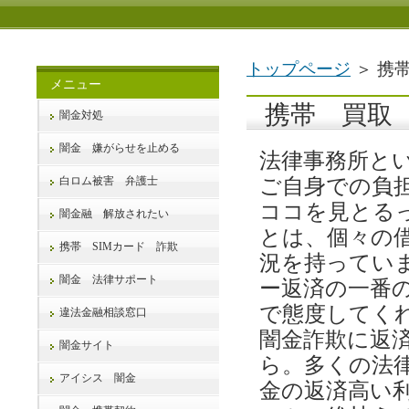
トップページ
＞ 携
メニュー
携帯 買取
闇金対処
闇金 嫌がらせを止める
法律事務所と
白ロム被害 弁護士
ご自身での負
ココを見とる
闇金融 解放されたい
とは、個々の
携帯 SIMカード 詐欺
況を持ってい
闇金 法律サポート
ー返済の一番
で態度してく
違法金融相談窓口
闇金詐欺に返
闇金サイト
ら。多くの法
アイシス 闇金
金の返済高い